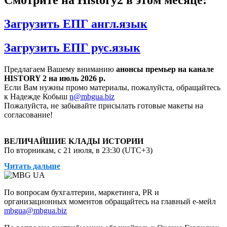
Смотрите на History2 в этом месяце:
древние петроглифы коренных американцев и скальные
об этих странных летательных аппаратах, заслушает
всего мира..
образования, изображающие межмерные порталы. Кроме
дополнительные рассказы о наблюдении непознанных
Загрузить ЕПГ англ.язык
того, в этом сезоне рассказывается о команде, которая
аномальных явлений военными и гражданскими лицами, а
внедряет новые передовые технологии, буровые и копальные
также поделится дополнительной информацией, основанной
Загрузить ЕПГ рус.язык
операции, ошеломляющие новыми открытиями. Во время
на фактах, чтобы предоставить весомые доказательства и
проведения наиболее инвазивной операции на сегодняшний
построить самую неоспоримую версию существования и
Предлагаем Вашему вниманию
анонсы премьер на канале
день выясняется, что команда имеет дело не только с чем-то
HISTORY 2 на июль 2026 р.
угрозы непознанных аномальных явлений, которую когда-
Если Вам нужны промо материалы, пожалуйста, обращайтесь
внеземным, но и с другими явлениями, с которыми они уже
либо рассматривали.
к Надежде Кобыш
n@mbgua.biz
сталкивались на этой территории.
Пожалуйста, не забывайте присылать готовые макеты на
согласование!
ВЕЛИЧАЙШИЕ КЛАДЫ ИСТОРИИ
По вторникам, с 21 июля, в 23:30 (UTC+3)
Читать дальше
От продюсеров проектов «Проклятие острова Оук» и
«Необъяснимое» — новый захватывающий документальный
По вопросам бухгалтерии, маркетинга, PR и
сериал «Величайшие клады истории». В этом
организационных моментов обращайтесь на главный е-мейл
восьмисерийном проекте настоящие охотники за
mbgua@mbgua.biz
сокровищами Рик и Марти Лагина расскажут о величайших