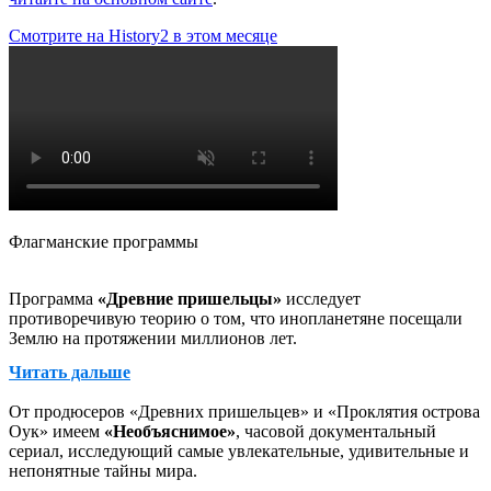
Смотрите на History2 в этом месяце
Флагманские программы
Программа
«Древние пришельцы»
исследует
противоречивую теорию о том, что инопланетяне посещали
Землю на протяжении миллионов лет.
Читать дальше
От эпохи динозавров до Древнего Египта, от ранних
От продюсеров «Древних пришельцев» и «Проклятия острова
пещерных рисунков до постоянных массовых наблюдений в
Оук» имеем
«Необъяснимое»
, часовой документальный
США, каждая серия этого хитового шоу канала HISTORY
сериал, исследующий самые увлекательные, удивительные и
придает историческую глубину вопросам, спекуляциям,
непонятные тайны мира.